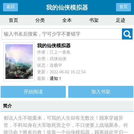
我的仙侠模拟器
返回
首页
首页
分类
全本
书架
足迹
我的仙侠模拟器
作者：江上一条鱼
分类：武侠仙侠
状态：连载中
更新：2022-06-02 16:22:54
最新：
通知！
开始阅读
加入书架
简介
都说人生不能重来，可我的人生却有无数次！顾寒穿越异
世，不料却身在大军敢死营之中，不日便要上战场厮杀。何
能活命？唯有自救！依靠一个仙侠模拟器，顾寒就此开启一