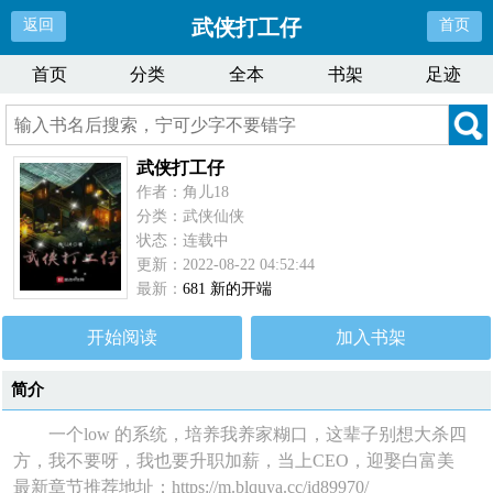
武侠打工仔
返回
首页
首页
分类
全本
书架
足迹
武侠打工仔
作者：角儿18
分类：武侠仙侠
状态：连载中
更新：2022-08-22 04:52:44
最新：
681 新的开端
开始阅读
加入书架
简介
一个low 的系统，培养我养家糊口，这辈子别想大杀四
方，我不要呀，我也要升职加薪，当上CEO，迎娶白富美
最新章节推荐地址：https://m.blquya.cc/id89970/