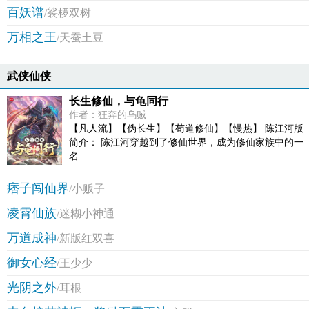
百妖谱
/裟椤双树
万相之王
/天蚕土豆
武侠仙侠
长生修仙，与龟同行
作者：狂奔的乌贼
【凡人流】【伪长生】【苟道修仙】【慢热】 陈江河版
简介： 陈江河穿越到了修仙世界，成为修仙家族中的一
名...
痞子闯仙界
/小贩子
凌霄仙族
/迷糊小神通
万道成神
/新版红双喜
御女心经
/王少少
光阴之外
/耳根