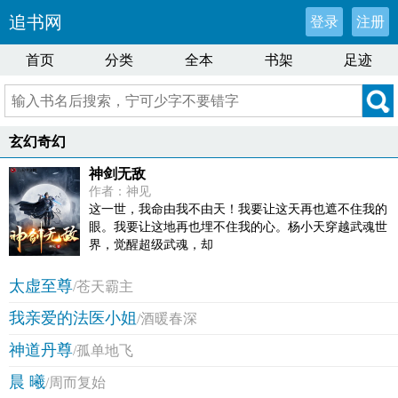
追书网
登录
注册
首页
分类
全本
书架
足迹
玄幻奇幻
神剑无敌
作者：神见
这一世，我命由我不由天！我要让这天再也遮不住我的
眼。我要让这地再也埋不住我的心。杨小天穿越武魂世
界，觉醒超级武魂，却
太虚至尊
/苍天霸主
我亲爱的法医小姐
/酒暖春深
神道丹尊
/孤单地飞
晨 曦
/周而复始