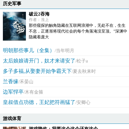
历史军事
破云2吞海
作者：淮上
那些窥探的触角隐藏在互联网浪潮中，无处不在，生生
不息，正逐渐将现代社会的每个角落淹没至顶。“深渊中
隐藏着庞大
明朝那些事儿（全集）
/当年明月
太后娘娘请开门，奴才来请安了
/松子a
多子多福,从娶妻开始争霸天下
/夏去秋来时
兰香缘
/禾晏山
边军悍卒
/木有金箍
皇叔借点功德，王妃把符画猛了
/安卿心
游戏体育
游戏降临：我要这个这个还有这个