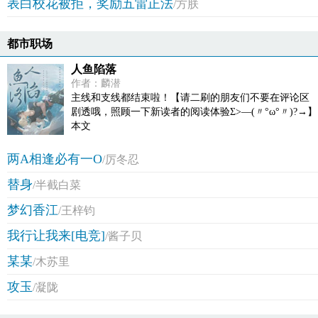
表白校花被拒，奖励五雷正法
/方朕
都市职场
人鱼陷落
作者：麟潜
主线和支线都结束啦！【请二刷的朋友们不要在评论区
剧透哦，照顾一下新读者的阅读体验Σ>―(〃°ω°〃)?→】
本文
两A相逢必有一O
/厉冬忍
替身
/半截白菜
梦幻香江
/王梓钧
我行让我来[电竞]
/酱子贝
某某
/木苏里
攻玉
/凝陇