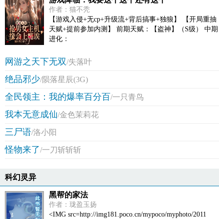
作者：猫不秃
【游戏入侵+无cp+升级流+背后搞事+独狼】 【开局重抽
天赋+提前参加内测】 前期天赋：【盗神】（S级） 中期
进化：
网游之天下无双
/失落叶
绝品邪少
/陨落星辰(3G)
全民领主：我的爆率百分百
/一只青鸟
我本无意成仙
/金色茉莉花
三尸语
/洛小阳
怪物来了
/一刀斩斩斩
科幻灵异
黑帮的家法
作者：珑盈玉扬
<IMG src=http://img181.poco.cn/mypoco/myphoto/2011