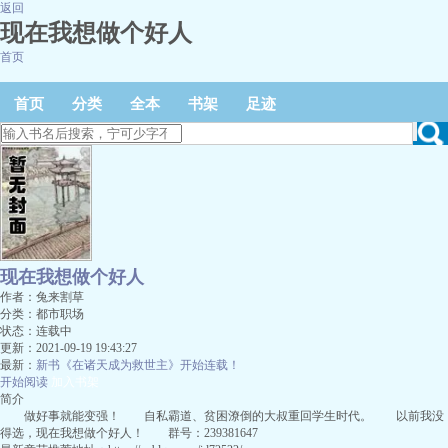
返回
现在我想做个好人
首页
首页
分类
全本
书架
足迹
现在我想做个好人
作者：兔来割草
分类：都市职场
状态：连载中
更新：2021-09-19 19:43:27
最新：
新书《在诸天成为救世主》开始连载！
开始阅读
加入书架
简介
做好事就能变强！ 自私霸道、贫困潦倒的大叔重回学生时代。 以前我没
得选，现在我想做个好人！ 群号：239381647