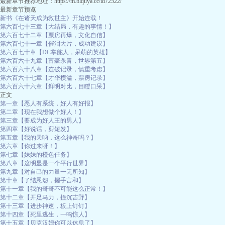
最新章节推荐地址：https://m.blquya.cc/id72522/
最新章节预览
新书《在诸天成为救世主》开始连载！
第六百七十三章【大结局，有趣的事情！】
第六百七十二章【票房再爆，文化自信】
第六百七十一章【催泪大片，成功建议】
第六百七十章【DC掌舵人，呆萌的英雄】
第六百六十九章【富豪杀青，世界第五】
第六百六十八章【连破记录，慎重考虑】
第六百六十七章【才华横溢，票房记录】
第六百六十六章【鲜明对比，目瞪口呆】
正文
第一章【恶人有系统，好人有好报】
第二章【现在我想做个好人！】
第三章【要成为好人王的男人】
第四章【好说话，剪短发】
第五章【我的天呐，这么神奇吗？】
第六章【你过来呀！】
第七章【妹妹的橙色任务】
第八章【这明显是一个平行世界】
第九章【对自己的力量一无所知】
第十章【了结恩怨，握手言和】
第十一章【我的哥哥不可能这么正常！】
第十二章【开足马力，撞沉吉野】
第十三章【进步神速，板上钉钉】
第十四章【死里逃生，一鸣惊人】
第十五章【贝克汉姆你可以休息了】