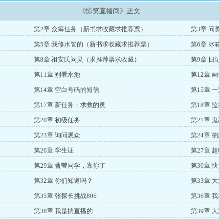
《惊笑直播间》正文
第2章 众筹任务（新书求收藏求推荐票）
第3章 
第5章 我修水管的（新书求收藏求推荐票）
第6章 冰箱
第8章 祖安氏问灵（求推荐票求收藏）
第9章 
第11章 别看水池
第12章 
第14章 空白号码的短信
第15章 
第17章 新任务：求救的灵
第18章 
第20章 初级任务
第21章 
第23章 询问观众
第24章 
第26章 学生证
第27章 
第29章 曹莹同学，靠你了
第30章 
第32章 你们知道吗？
第33章 
第35章 张探长挑战806
第36章 
第38章 我是搞直播的
第39章 