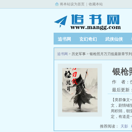
将本站设为首页
|
收藏本站
追书网
玄幻奇幻
武侠仙侠
追书网
> 历史军事 > 银枪照月万刃低最新章节
银枪
作 者：
最后更新：20
【类群像文
文，剧情铺
周积弱，朝
定，有道是
推荐阅读：
天影