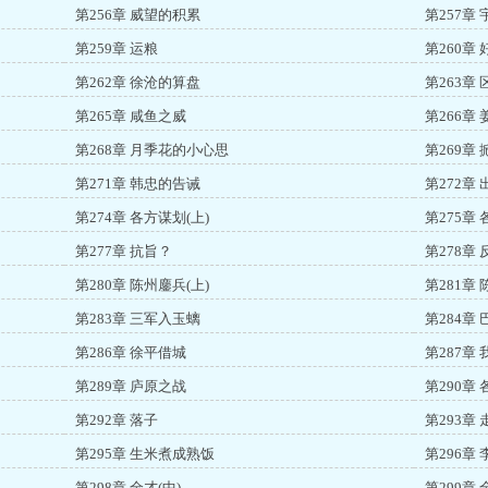
第256章 威望的积累
第257章
第259章 运粮
第260章
第262章 徐沧的算盘
第263章 
第265章 咸鱼之威
第266章
第268章 月季花的小心思
第269章 
第271章 韩忠的告诫
第272章 
第274章 各方谋划(上)
第275章 
第277章 抗旨？
第278章
第280章 陈州鏖兵(上)
第281章 
第283章 三军入玉螭
第284章 
第286章 徐平借城
第287章
第289章 庐原之战
第290章
第292章 落子
第293章
第295章 生米煮成熟饭
第296章
第298章 全才(中)
第299章 