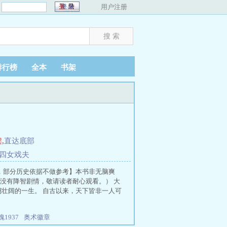
：
用户注册
排行榜
全本
书架
架
,
直达底部
 四女戏夫
说，部分历史依据不做参考】本书非无脑爽
没有降智剧情，敬请读者耐心观看。） 大
壮阔的一生。 自古以来，天下皆非一人可
魂1937
奥术徽章