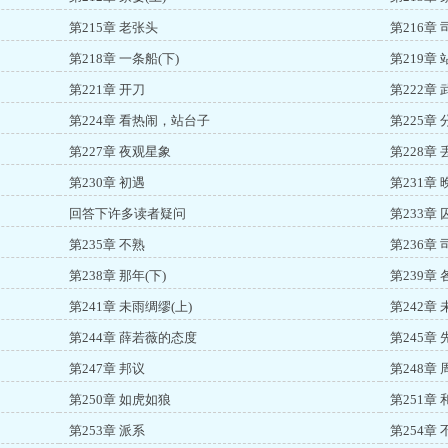
第215章 老张头
第216章
第218章 一条船(下)
第219章
第221章 开刀
第222章
第224章 看热闹，站台子
第225章
第227章 夜观星象
第228章
第230章 初遇
第231章 
回答下许多读者疑问
第233章
第235章 不熟
第236章
第238章 那年(下)
第239章
第241章 未雨绸缪(上)
第242章 
第244章 薛若薇的态度
第245章
第247章 邦议
第248章
第250章 如虎如狼
第251章
第253章 派系
第254章