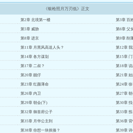
《银枪照月万刃低》正文
第2章 北境第一楼
第3章 百
第5章 威胁
第6章 父
第8章 进京
第9章 削
第11章 月黑风高送人头？
第12章 
第14章 各方谋划
第15章 
第17章 二叔？
第18章 
第20章 靓仔
第21章 
第23章 红颜薄命
第24章 
第26章 内卫
第27章 朝
第29章 朝会(下)
第30章 
第32章 御首府公子
第33章 
第35章 月华公主到
第36章 
第38章 你想一块挨揍？
第39章 诗