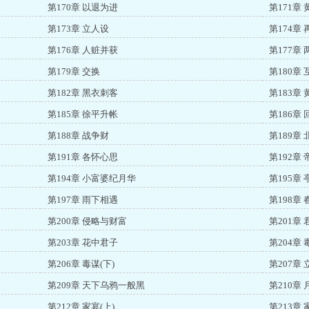
第170章 以退为进
第171章
第173章 立人设
第174章
第176章 人赃并获
第177章
第179章 交换
第180章
第182章 黑衣刺客
第183章
第185章 徐平升帐
第186章
第188章 战争财
第189章 
第191章 各怀心思
第192章
第194章 小富婆纪月华
第195章 
第197章 雨下相遇
第198章
第200章 侵略与财富
第201章 
第203章 花中君子
第204章 
第206章 毒谋(下)
第207章 
第209章 天下乌鸦一般黑
第210章
第212章 家宴(上)
第213章 