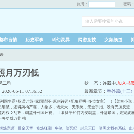
账号：
密码
都市言情
历史军事
科幻灵异
网游竞技
女频频道
列表
照月万刃低
倪二狗
状 态：连载中,
加入书
26-06-11 07:36:52
最新章节：
番外篇(十三)
+列国争霸+权谋计策+家国情怀+原创诗词+配角鲜明+多位女主】 （【架空小
垫细腻，逻辑架构严谨，人物多，场景大，无系统，无金手指。没有无脑反派，
堂内权臣乱政，朝堂外列国环视。 且看徐平如何内安朝堂，外荡诸国，走完波澜
一将功成万骨 枯
横炼宗师
摸金天帝
修炼狂潮
牛笔
修冥纪
封天灭日
暗黑之我有系统
血