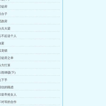
 司徒府
 站台子
 武政府
 分兵大梁
 丢不起这个人
晚宴
 囚龙锁
 司徒府之幸
 各方打算
未雨绸缪(下)
 先下手
 周信的顾虑
 和皇帝抢女人
 不对等的合作