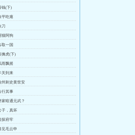
筹钱(下)
 徐平吃瘪
快刀
 阿猫阿狗
 各取一国
裴擒虎(下)
 风雨飘摇
 年关到来
 瑜州刺史黄世安
 各行其事
 舒家暗通元武？
 公子，真坏
 暗探府牢
 得见毛云申