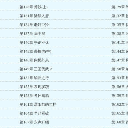
第128章 筹钱(上)
第129章 
第131章 陆铮入府
第132章
第134章 老奸巨猾
第135章 
第137章 局中局
第138章
第140章 争论不休
第141章
第143章 裴擒虎(中)
第144章 
第146章 内忧外患
第147章
第149章 三国伐武？
第150章
第152章 瑜州之行
第153章
第155章 发现蹊跷
第156章
第158章 各怀鬼胎
第159章
第161章 溧阳郡的勾栏
第162章
第164章 早已看破
第165章
第167章 东卢奸细
第168章