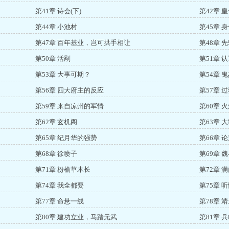
第41章 诗会(下)
第42章 
第44章 小池村
第45章 
第47章 百年基业，岂可拱手相让
第48章 
第50章 活剐
第51章 
第53章 大事可期？
第54章 
第56章 四大府主的反应
第57章 
第59章 来自凉州的军情
第60章 
第62章 玄机阁
第63章 
第65章 纪月华的强势
第66章 
第68章 徐喷子
第69章 
第71章 枌榆草木长
第72章 
第74章 我全都要
第75章 
第77章 命悬一线
第78章 
第80章 建功立业，马踏元武
第81章 