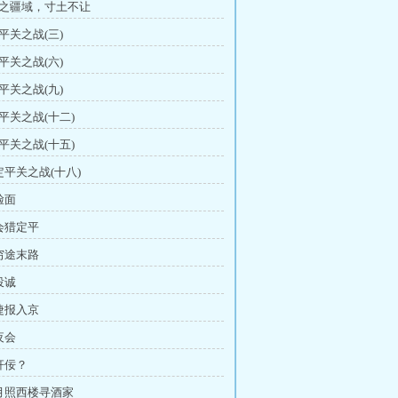
国之疆域，寸土不让
定平关之战(三)
定平关之战(六)
定平关之战(九)
定平关之战(十二)
定平关之战(十五)
 定平关之战(十八)
脸面
 会猎定平
 穷途末路
投诚
 捷报入京
夜会
 奸佞？
 月照西楼寻酒家