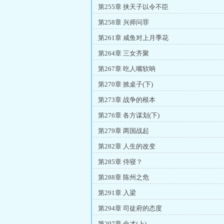
第255章 挟天子以令不臣
第258章 兴师问罪
第261章 咸鱼对上月季花
第264章 三女齐聚
第267章 吃人嘴软呐
第270章 掀桌子(下)
第273章 战争的根本
第276章 各方谋划(下)
第279章 两国战起
第282章 人生的改变
第285章 侍寝？
第288章 陈州之危
第291章 入梁
第294章 司徒府的态度
第297章 全才(上)