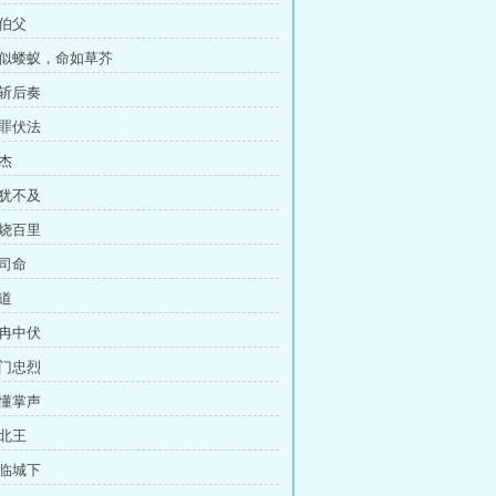
皇伯父
身似蝼蚁，命如草芥
先斩后奏
认罪伏法
鬼杰
过犹不及
火烧百里
大司命
论道
魏冉中伏
满门忠烈
听懂掌声
靖北王
兵临城下