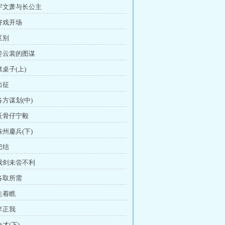
 宇文萧与长公主
 好戏开场
区别
 姜云裳的图谋
掀桌子(上)
出征
各方谋划(中)
 反骨仔宁毅
陈州鏖兵(下)
巴结
 我剑未尝不利
 各取所需
 走着瞧
 李正我
全才(下)