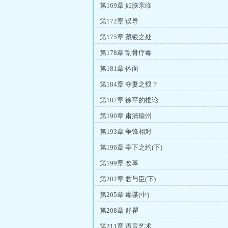
第169章 如朕亲临
第172章 误导
第175章 藏银之处
第178章 刮骨疗毒
第181章 体面
第184章 夺妻之恨？
第187章 徐平的推论
第190章 肃清瑜州
第193章 争锋相对
第196章 亭下之约(下)
第199章 改革
第202章 君与臣(下)
第205章 毒谋(中)
第208章 舒瞿
第211章 语言艺术