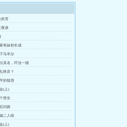
姓疾苦
女夜谈
藩
我家有妹初长成
门下马卒尔
说出其名，吓汝一跳
始乱终弃？
徐平的疑惑
会(上)
找个营生
投石问路
背锅二人组
会(上)