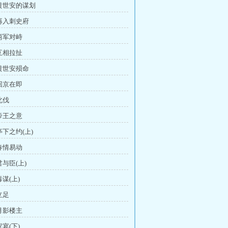
 黄世安的谋划
 再入刺史府
 两军对峙
 互相拉扯
 黄世安殒命
 回京在即
北伐
 帝王之意
亭下之约(上)
 春情易动
君与臣(上)
毒谋(上)
立足
 月影楼主
家宴(下)