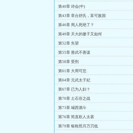
第40章 诗会(中)
第43章 章台舒氏，富可敌国
第46章 周人死绝了？
第49章 天大的篓子又如何
第52章 失望
第55章 善武不善谋
第58章 受刑
第61章 大周可悲
第64章 元武太子妃
第67章 已为人妇？
第70章 土石谷之战
第73章 城西酒斗
第76章 简直欺人太甚
第79章 银枪照月万刃低