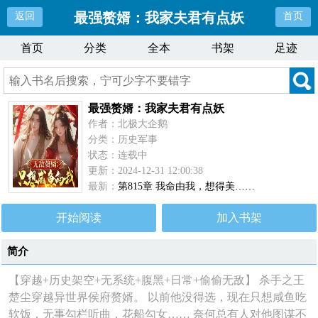
最强赘婿：我家夫君有点妖
返回
首页
首页
分类
全本
书架
足迹
最强赘婿：我家夫君有点妖
作者：北极大企鹅
分类：历史军事
状态：连载中
更新：2024-12-31 12:00:38
最新：
第815章 我命由我，想得美……
开始阅读
加入书架
简介
【穿越+历史架空+无系统+腹黑+日常+偷偷无敌】 杀手之王
楚尘穿越异世界侯府赘婿。 以前他没得选，现在只想咸鱼吃
软饭，无事勾栏听曲，花船勾女…… 奈何总有人对他图谋不