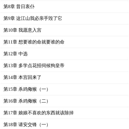
第8章 昔日衷仆
第9章 这江山我必亲手毁了它
第10章 我愿意入宫
第11章 想要谁的命就要谁的命
第12章 中选
第13章 多学点花招伺候狗皇帝
第14章 本宫回来了
第15章 杀鸡儆猴（一）
第16章 杀鸡儆猴（二）
第17章 娘娘不喜欢的东西就该除掉
第18章 请安交锋（一）