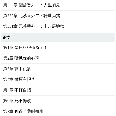
第333章 望舒番外一：人生初见
第332章 元慕番外二：转世为猪
第331章 元慕番外一：十八层地狱
正文
第1章 皇后娘娘仙逝了！
第2章 听见你的心声
第3章 宫中仇敌
第4章 替原主报仇
第5章 不打自招
第6章 死不悔改
第7章 你得管我叫祖宗