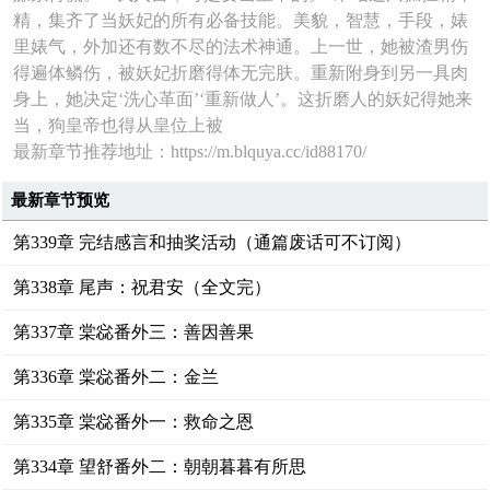
精，集齐了当妖妃的所有必备技能。美貌，智慧，手段，婊
里婊气，外加还有数不尽的法术神通。上一世，她被渣男伤
得遍体鳞伤，被妖妃折磨得体无完肤。重新附身到另一具肉
身上，她决定‘洗心革面’‘重新做人’。这折磨人的妖妃得她来
当，狗皇帝也得从皇位上被
最新章节推荐地址：https://m.blquya.cc/id88170/
最新章节预览
第339章 完结感言和抽奖活动（通篇废话可不订阅）
第338章 尾声：祝君安（全文完）
第337章 棠惢番外三：善因善果
第336章 棠惢番外二：金兰
第335章 棠惢番外一：救命之恩
第334章 望舒番外二：朝朝暮暮有所思