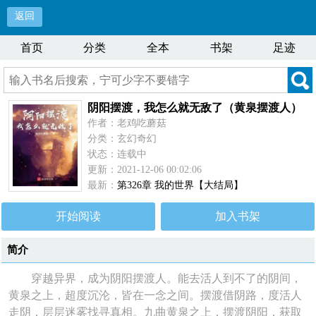
返回
首页
分类
全本
书架
足迹
阴阳摆渡，我怎么就无敌了（黄泉摆渡人）
首页
阴阳摆渡，我怎么就无敌了（黄泉摆渡人）
作者：老鸡吃蘑菇
分类：玄幻奇幻
状态：连载中
更新：2021-12-06 00:02:06
最新：
第326章 我的世界【大结局】
开始阅读
加入书架
简介
穿越异界，成为阴阳摆渡人。能去活人到不了的阴间，
黄泉之上，超度沉沦，皆在一念之间。摆渡借阴路，度活人
走阴，层层迷雾找寻真相。九曲黄泉之上，摆渡阴阳，获取