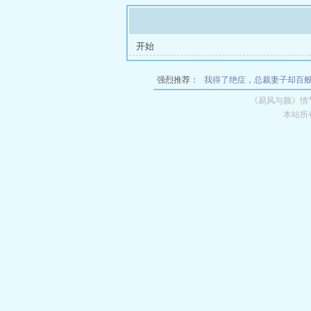
开始
强烈推荐：
我得了绝症，总裁妻子却百
福晋
捂不热的心，不要也罢
九玄之王
《易风与颜》情
妖怪被师父抓走了
即将破产的我又被
本站所