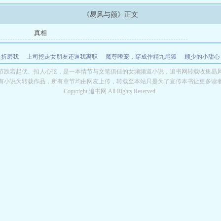
《易风与颜》正文
真相
般折磨我
上司挖走女朋友还逼我离职
魔尊嗜宠，穿成作精九尾狐
顾少的小甜心
韶光慢
把全球限量版宝马x7当假车，女友要和我分手
夏日冬云
梦里修仙千
节跌宕起伏、扣人心弦，是一本情节与文笔俱佳的女频频道小说，追书网转载收集易
离婚，半年后却走上人生巅峰
有小说为转载作品，所有章节均由网友上传，转载至本站只是为了宣传本书让更多读
闪送员
不落尘埃花自香
在生存游戏中的迷糊锦
Copyright 追书网 All Rights Reserved.