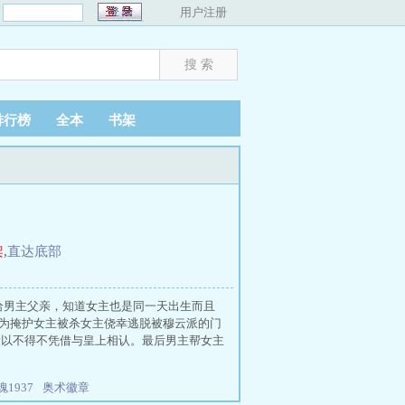
：
用户注册
排行榜
全本
书架
架
,
直达底部
给男主父亲，知道女主也是同一天出生而且
亲为掩护女主被杀女主侥幸逃脱被穆云派的门
所以不得不凭借与皇上相认。最后男主帮女主
魂1937
奥术徽章