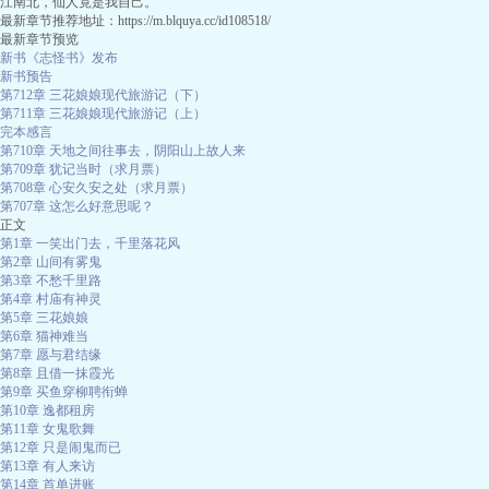
江南北，仙人竟是我自己。
最新章节推荐地址：https://m.blquya.cc/id108518/
最新章节预览
新书《志怪书》发布
新书预告
第712章 三花娘娘现代旅游记（下）
第711章 三花娘娘现代旅游记（上）
完本感言
第710章 天地之间往事去，阴阳山上故人来
第709章 犹记当时（求月票）
第708章 心安久安之处（求月票）
第707章 这怎么好意思呢？
正文
第1章 一笑出门去，千里落花风
第2章 山间有雾鬼
第3章 不愁千里路
第4章 村庙有神灵
第5章 三花娘娘
第6章 猫神难当
第7章 愿与君结缘
第8章 且借一抹霞光
第9章 买鱼穿柳聘衔蝉
第10章 逸都租房
第11章 女鬼歌舞
第12章 只是闹鬼而已
第13章 有人来访
第14章 首单进账