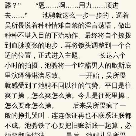
舔？” “恩……啊……用力……顶进
去……” 池骋就这么一步一步的，逼着
吴所畏说着种种情难自禁的淫言荡语，做出
种种不堪入目的下流动作。最终将自个撩拨
到血脉喷张的地步，再将镜头调整到一个合
适的位置，正式进入主题。 长达六个
小时的拍摄，池骋将一个吃醋男人的歇斯底
里演绎得淋漓尽致。 一开始，吴所畏
就感受到了池骋不同以往的气势。平日是往
爽了操，怎么爽怎么操。今儿是往死里操，
怎么要命怎么操。 后来吴所畏疯了一
般的挣扎哭叫，连连保证再也不联系汪朕都
不成。池骋铁了心要把旧账新账一起算，必
须要彻底结清。 最后，池骋从吴所畏