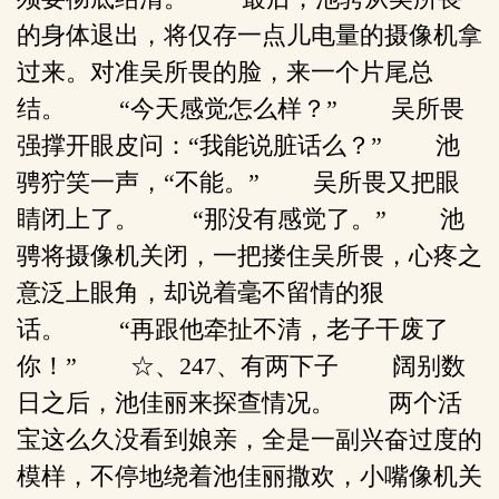
的身体退出，将仅存一点儿电量的摄像机拿
过来。对准吴所畏的脸，来一个片尾总
结。 “今天感觉怎么样？” 吴所畏
强撑开眼皮问：“我能说脏话么？” 池
骋狞笑一声，“不能。” 吴所畏又把眼
睛闭上了。 “那没有感觉了。” 池
骋将摄像机关闭，一把搂住吴所畏，心疼之
意泛上眼角，却说着毫不留情的狠
话。 “再跟他牵扯不清，老子干废了
你！” ☆、247、有两下子 阔别数
日之后，池佳丽来探查情况。 两个活
宝这么久没看到娘亲，全是一副兴奋过度的
模样，不停地绕着池佳丽撒欢，小嘴像机关