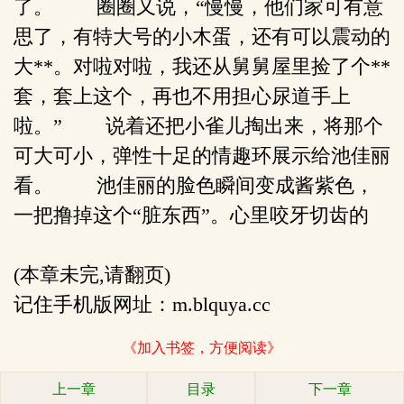
了。 圈圈又说，“慢慢，他们家可有意
思了，有特大号的小木蛋，还有可以震动的
大**。对啦对啦，我还从舅舅屋里捡了个**
套，套上这个，再也不用担心尿道手上
啦。” 说着还把小雀儿掏出来，将那个
可大可小，弹性十足的情趣环展示给池佳丽
看。 池佳丽的脸色瞬间变成酱紫色，
一把撸掉这个“脏东西”。心里咬牙切齿的
(本章未完,请翻页)
记住手机版网址：m.blquya.cc
《加入书签，方便阅读》
上一章
目录
下一章