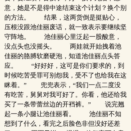
意，她是不是得中途结束这个计划？换个别
的方法。 结果，这两货倒是挺贴心，
压根没跟池佳丽废话，就一致表示要继续坚
守阵地。 池佳丽心里泛起一股酸意，
没点头也没摇头。 两娃就开始拽着池
佳丽的胳膊软磨硬泡，知道池佳丽点头答
应。 “好好好，这可是你们要求的，到
时候吃苦受罪可别怨我，受不了也给我在这
眯着。” 兜兜表示，“我们一点二度没
有吃苦，舅舅对我可好了。你看，他还给我
买了一条带蕾丝边的开裆裤。” 说完翘
起一条小腿让池佳丽看。 池佳丽不知
想到了什么，看完之后脸色非但没好还差