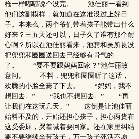
枪一样嘟嘟说个没完。 池佳丽一看到
他们这副模样，就知道在这准没过上好日
子。本来么，两个爷们带着孩子能带出什么
好来？三五天还可以，日子久了谁有那个耐
心啊？所以在池佳丽看来，池骋和吴所畏没
把兜兜和圈圈送回去已经够有骨气的
了。 “要不要跟妈妈回家？”池佳丽故
意问。 不料，兜兜和圈圈听了这话，
欢腾的小脸全蔫了下去。 “妈妈，我不
想回去。” “我也不想回去。” “再
让我们在这玩几天。” 这倒是让池佳丽
始料不及的，开始还担心孩子，担心两货在
这受委屈，哭着喊着要回家。还在家里纠结
要不要继续辛苦孩子，万一孩子死活不愿