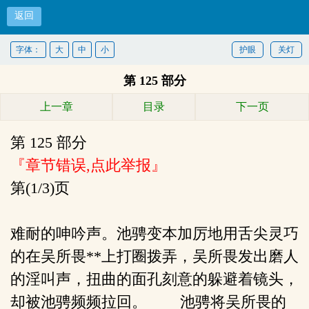
返回
逆袭
字体：
大
中
小
护眼
关灯
第 125 部分
首页
上一章
目录
下一页
第 125 部分
『章节错误,点此举报』
第(1/3)页
难耐的呻吟声。池骋变本加厉地用舌尖灵巧
的在吴所畏**上打圈拨弄，吴所畏发出磨人
的淫叫声，扭曲的面孔刻意的躲避着镜头，
却被池骋频频拉回。 池骋将吴所畏的