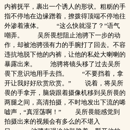
内裤抚平，裹出一个诱人的形状。粗粝的手
指不停地在边缘蹭着，撩拨得顶端不停地往
外渗着液体。 “这么快就湿了？”语气
嘲弄。 吴所畏想阻止池骋下一步的动
作，却被池骋强有力的手腕打了回去。不容
违抗地脱下他的内裤，让他的私处大喇喇的
暴露出来。 池骋将镜头移了过去吴所
畏下意识地用手去挡。 “不要挡着，拿
开让我好好欣赏欣赏。” 说着，将吴所
畏的手拿开，脑袋跟着摄像机移到吴所畏的
两腿之间，高清拍摄，不时地发出下流的唏
嘘声，“真淫荡啊！” 吴所畏能感觉到
拍摄出来的视频会有多么的不堪入