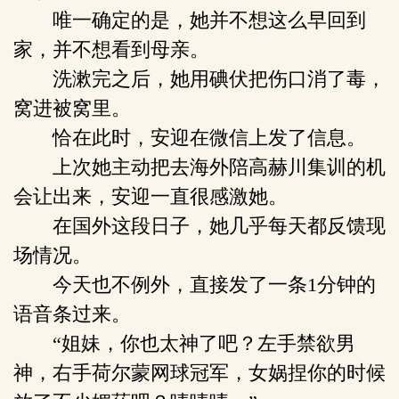
唯一确定的是，她并不想这么早回到
家，并不想看到母亲。
洗漱完之后，她用碘伏把伤口消了毒，
窝进被窝里。
恰在此时，安迎在微信上发了信息。
上次她主动把去海外陪高赫川集训的机
会让出来，安迎一直很感激她。
在国外这段日子，她几乎每天都反馈现
场情况。
今天也不例外，直接发了一条1分钟的
语音条过来。
“姐妹，你也太神了吧？左手禁欲男
神，右手荷尔蒙网球冠军，女娲捏你的时候