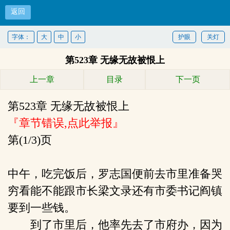
返回
权势
字体：
大
中
小
护眼
关灯
第523章 无缘无故被恨上
首页
上一章
目录
下一页
第523章 无缘无故被恨上
『章节错误,点此举报』
第(1/3)页
中午，吃完饭后，罗志国便前去市里准备哭
穷看能不能跟市长梁文录还有市委书记阎镇
要到一些钱。
到了市里后，他率先去了市府办，因为