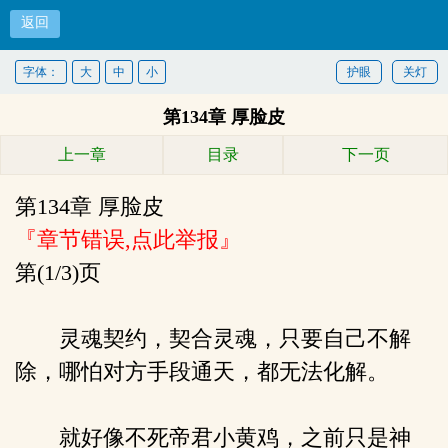
返回
人前不熟人后宠，顶头上司是恋爱脑真龙！
字体：
大
中
小
护眼
关灯
第134章 厚脸皮
首页
上一章
目录
下一页
第134章 厚脸皮
『章节错误,点此举报』
第(1/3)页
灵魂契约，契合灵魂，只要自己不解
除，哪怕对方手段通天，都无法化解。
就好像不死帝君小黄鸡，之前只是神