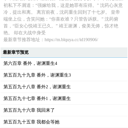
初私下不屑道：“强嫁给我，这是她罪有应得。” 沈药心灰意
冷，提出和离。 离宫前夜，沈药重生回到了十七岁。 皇帝
端坐上位，含笑问她：“你喜欢谁？只管告诉朕。” 沈药俯
首，“臣女心悦靖王已久。” 靖王谢渊，俊美无俦，惊才绝
艳。 却在大战中身受
最新章节推荐地址：https://m.blquya.cc/id190906/
最新章节预览
第六百章 番外，谢渊重生4
第五百九十九章 番外，谢渊重生3
第五百九十八章 番外2，谢渊重生
第五百九十七章 番外1，谢渊重生
第五百九十六章 我回来了
第五百九十五章 我都会等她