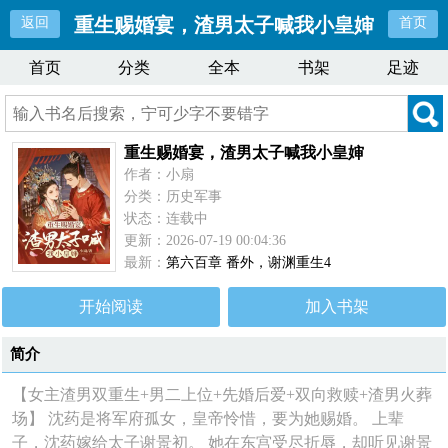
重生赐婚宴，渣男太子喊我小皇婶
返回
首页
首页
分类
全本
书架
足迹
重生赐婚宴，渣男太子喊我小皇婶
作者：小扇
分类：历史军事
状态：连载中
更新：2026-07-19 00:04:36
最新：
第六百章 番外，谢渊重生4
开始阅读
加入书架
简介
【女主渣男双重生+男二上位+先婚后爱+双向救赎+渣男火葬
场】 沈药是将军府孤女，皇帝怜惜，要为她赐婚。 上辈
子，沈药嫁给太子谢景初。 她在东宫受尽折辱，却听见谢景